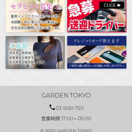
GARDEN TOKYO
phone
03-5561-7511
営業時間 17:00～05:00
© 2020 GARDEN TOKYO