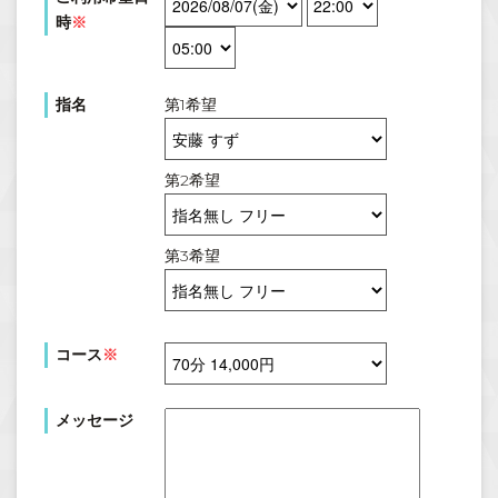
時
※
指名
第1希望
第2希望
第3希望
コース
※
メッセージ